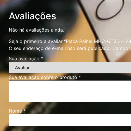
Avaliações
Não há avaliações ainda.
Seja o primeiro a avaliar “Placa Painel MHC-GT3D – 
O seu endereço de e-mail não será publicado.
Campos 
Sua avaliação
*
Sua avaliação sobre o produto
*
Nome
*