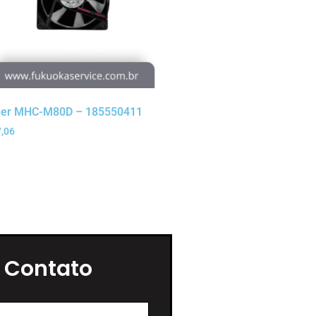
ler MHC-M80D – 185550411
,06
 Contato