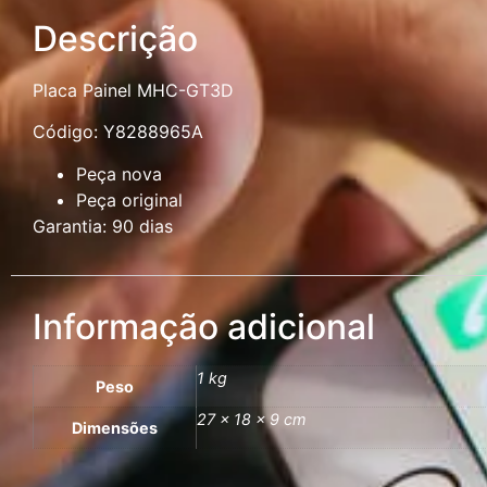
Descrição
Placa Painel MHC-GT3D
Código: Y8288965A
Peça nova
Peça original
Garantia: 90 dias
Informação adicional
1 kg
Peso
27 × 18 × 9 cm
Dimensões