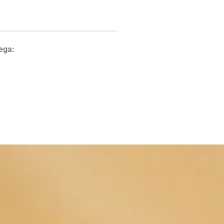
rega: