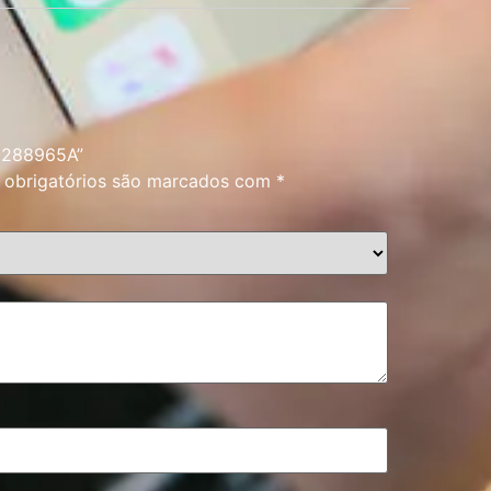
Y8288965A”
obrigatórios são marcados com
*