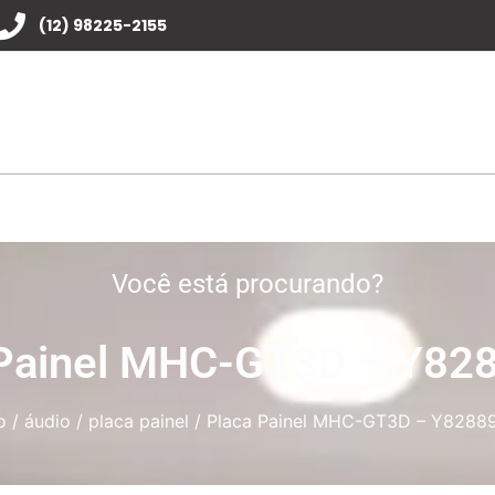
(12) 98225-2155
Você está procurando?
 Painel MHC-GT3D – Y82
o
/
áudio
/
placa painel
/ Placa Painel MHC-GT3D – Y8288