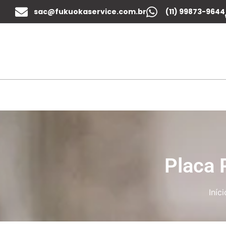
sac@fukuokaservice.com.br
(11) 99873-9644
Placa
Iníci