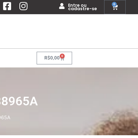
Entre ou
0
cadastre-se
0
R$
0,00
88965A
965A