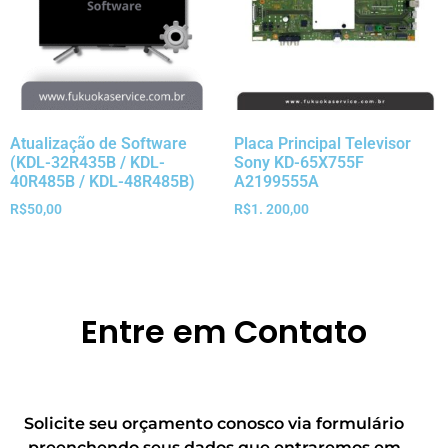
Atualização de Software
Placa Principal Televisor
(KDL-32R435B / KDL-
Sony KD-65X755F
40R485B / KDL-48R485B)
A2199555A
R$
50,00
R$
1. 200,00
Entre em Contato
Solicite seu orçamento conosco via formulário
preenchendo seus dados que entraremos em