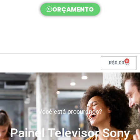
ORÇAMENTO
0
R$
0,00
Você está procurando?
Painel Televisor Sony