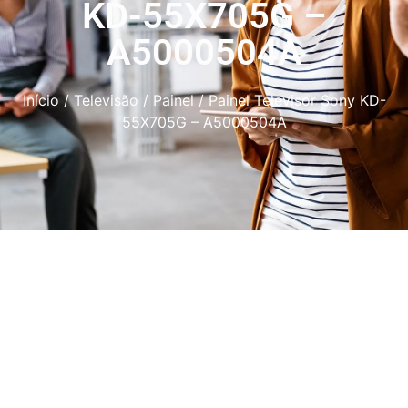
KD-55X705G –
A5000504A
Início
/
Televisão
/
Painel
/ Painel Televisor Sony KD-
55X705G – A5000504A