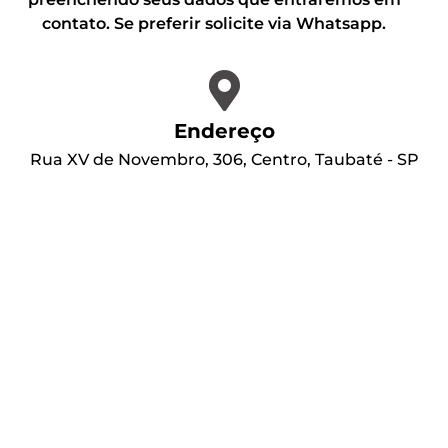
contato. Se preferir solicite via Whatsapp.
Endereço
Rua XV de Novembro, 306, Centro, Taubaté - SP
12020-000
Whatsapp
(1
1) 99873-9644
Via E-mail
sac@fukuokaservice.com.br