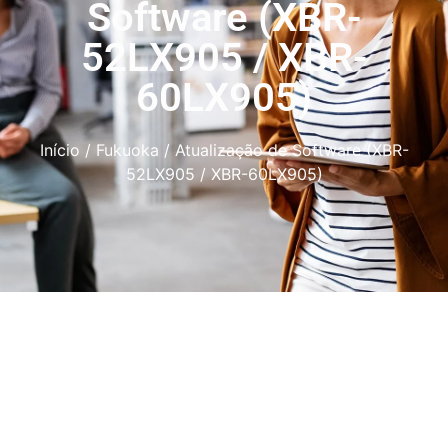
Software (XBR-
52LX905 / XBR-
60LX905)
Início
/
Fukuoka
/ Atualização de Software (XBR-
52LX905 / XBR-60LX905)