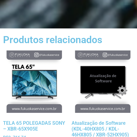
Produtos relacionados
TELA 65 POLEGADAS SONY
Atualização de Software
– XBR-65X905E
(KDL-40HX805 / KDL-
46HX805 / XBR-52HX905)