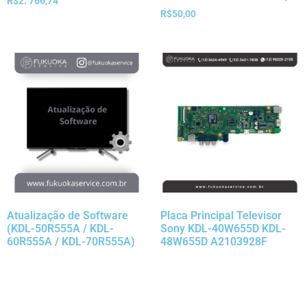
R$
2. 766,74
R$
50,00
Atualização de Software
Placa Principal Televisor
(KDL-50R555A / KDL-
Sony KDL-40W655D KDL-
60R555A / KDL-70R555A)
48W655D A2103928F
R$
50,00
R$
849,90