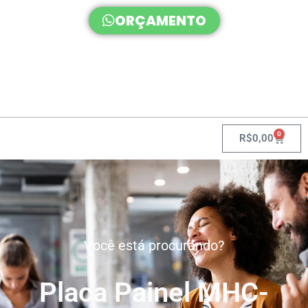
ORÇAMENTO
0
R$
0,00
Você está procurando?
Placa Painel MHC-