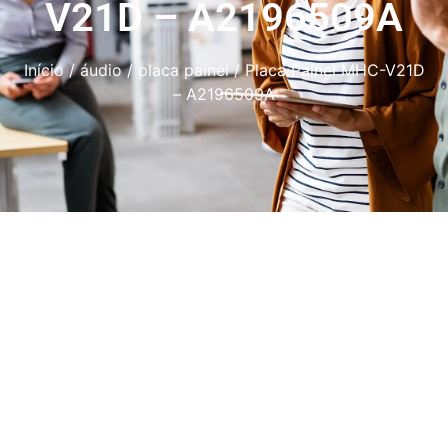
V21D – A2196509A
Início
/
áudio
/
placa painel
/ Placa Painel MHC-V21D
– A2196509A