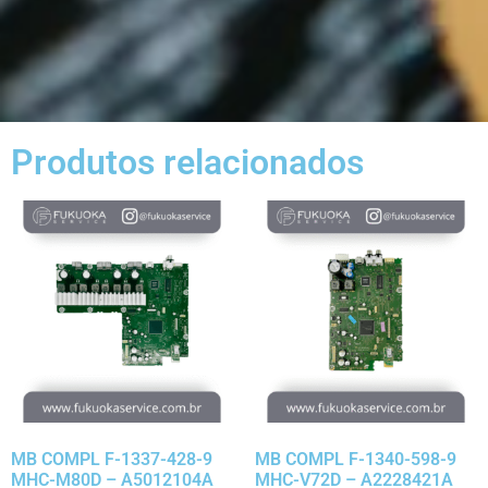
Produtos relacionados
MB COMPL F-1337-428-9
MB COMPL F-1340-598-9
MHC-M80D – A5012104A
MHC-V72D – A2228421A