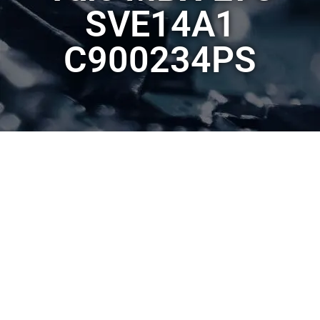
SVE14A1
C900234PS