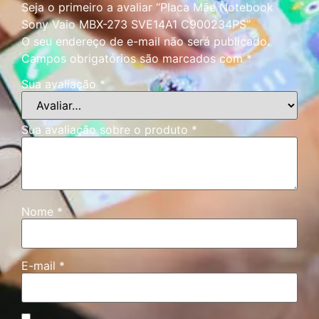
Seja o primeiro a avaliar “Placa Mãe Notebook
Sony Vaio MBX-273 SVE14A1 C900234PS”
O seu endereço de e-mail não será publicado.
Campos obrigatórios são marcados com
*
Sua avaliação
*
Sua avaliação sobre o produto
*
Nome
*
E-mail
*