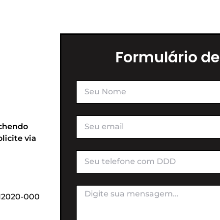
Formulário de
nchendo
icite via
 12020-000