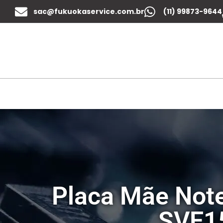
sac@fukuokaservice.com.br
(11) 99873-9644
Placa Mãe Not
SVE1