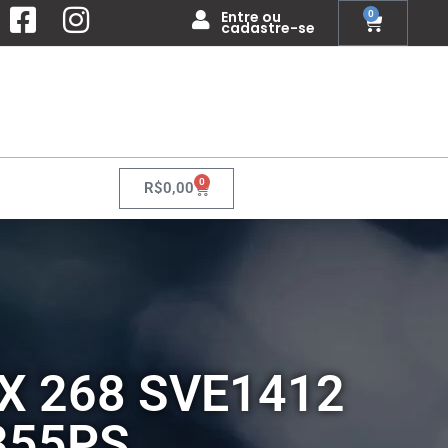
Entre ou
0
cadastre-se
0
R$
0,00
BX 268 SVE1412
355PS