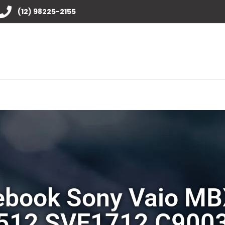
(12) 98225-2155
ebook Sony Vaio M
512 SVE1712 C900