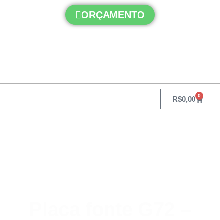
ORÇAMENTO
0
R$
0,00
Você está procurando?
Placa fonte G72 –