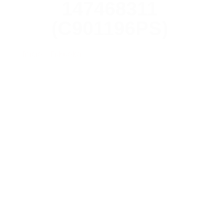
147468311
(C901196PS)
Início
/
Fukuoka
/ Placa fonte G72 – 147468311
(C901196PS)