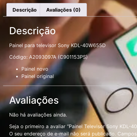
Descrição
Avaliações (0)
Descrição
Painel para televisor Sony KDL-40W655D
Código: A2093097A (C901153PS)
Painel novo
Painel original
Avaliações
Não há avaliações ainda.
Seja o primeiro a avaliar “Painel Televisor Sony KD
O seu endereço de e-mail não será publicado.
Campos 