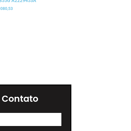
855G A2229453A
 080,53
 Contato