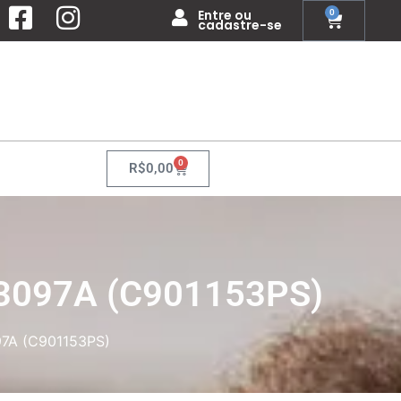
Entre ou
0
cadastre-se
0
R$
0,00
93097A (C901153PS)
97A (C901153PS)