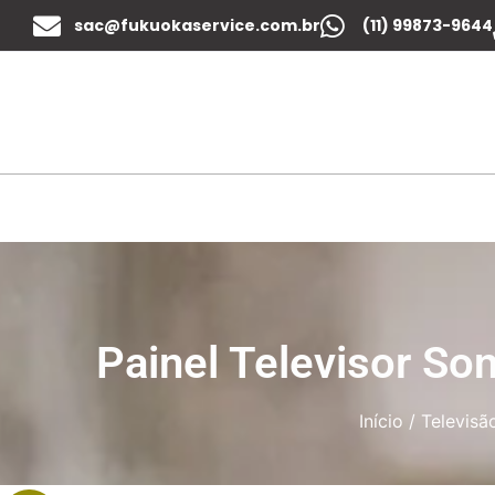
sac@fukuokaservice.com.br
(11) 99873-9644
Painel Televisor 
Início
/
Televisã