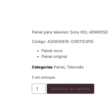
Painel para televisor Sony KDL-40W655D
Código: A2093097A (C901153PS)
Painel novo
Painel original
Categorias
Painel
,
Televisão
5 em estoque
Adicionar ao carrinho