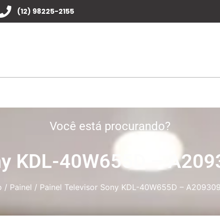
(12) 98225-2155
Você está procurando?
Sony KDL-40W655D – A20
o
/
Painel
/ Painel Televisor Sony KDL-40W655D – A20930