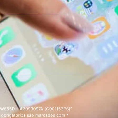
L-40W655D – A2093097A (C901153PS)”
obrigatórios são marcados com
*