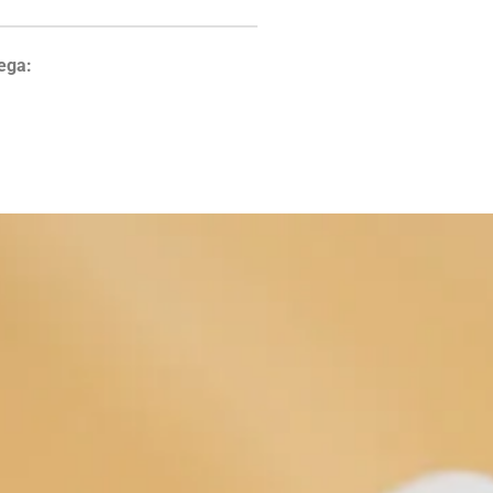
rega: