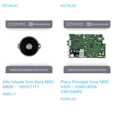
R$
184,92
R$
190,55
Alto falante 5cm Sony MHC-
Placa Principal Sony MHC-
M80D – 185927111
V42D – A5001805A
C901544PS
R$
80,17
R$
496,33