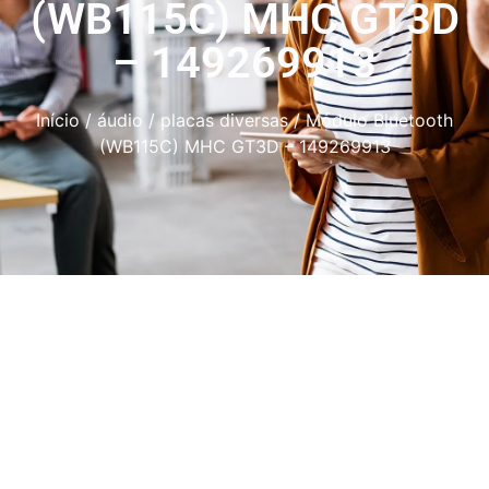
(WB115C) MHC GT3D
– 149269913
Início
/
áudio
/
placas diversas
/ Módulo Bluetooth
(WB115C) MHC GT3D – 149269913