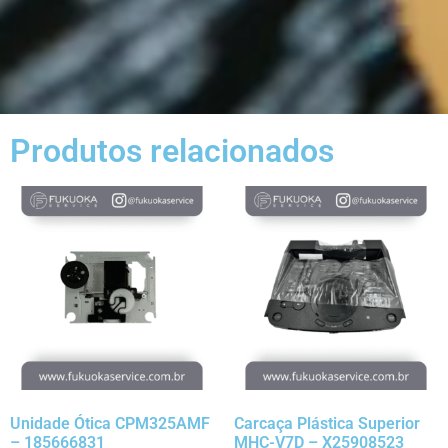
Produtos relacionados
Unidade Ótica CPM325AMF
Carcaça Plástica Superior
– 185666831
MHC-V7D – X25908523