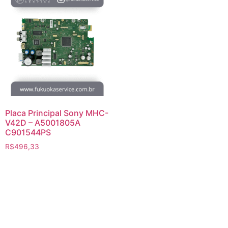
Placa Principal Sony MHC-
V42D – A5001805A
C901544PS
R$
496,33