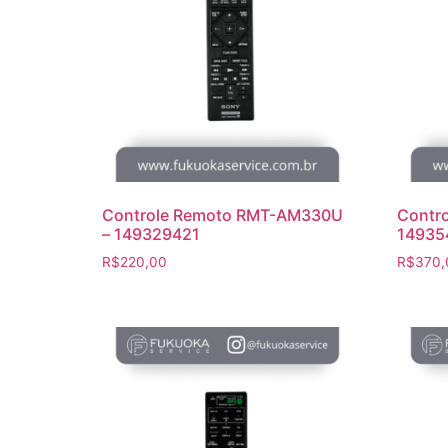
Controle Remoto RMT-AM330U
Contr
– 149329421
14935
R$
220,00
R$
370,