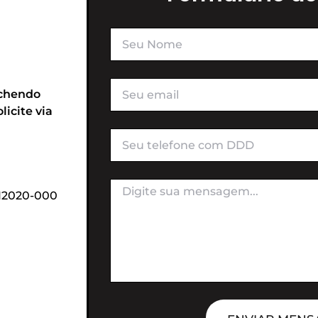
nchendo
icite via
 12020-000