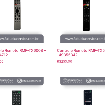
ole Remoto RMF-TX600B –
Controle Remoto RMF-TX5
4712
149355342
00
R$
250,00