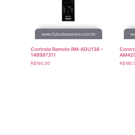
Controle Remoto RM-ADU138 –
Contro
148997311
AM420
R$
190,00
R$
180,