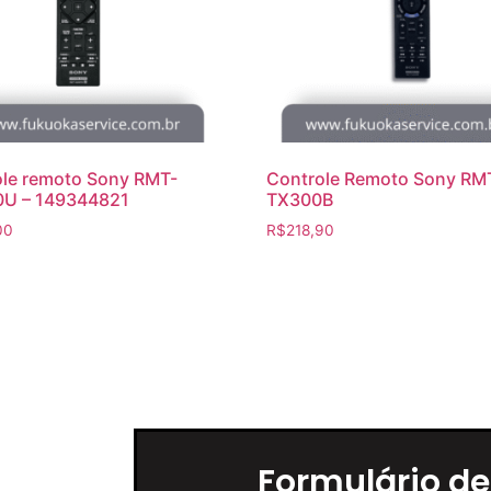
le remoto Sony RMT-
Controle Remoto Sony RM
U – 149344821
TX300B
00
R$
218,90
Formulário de