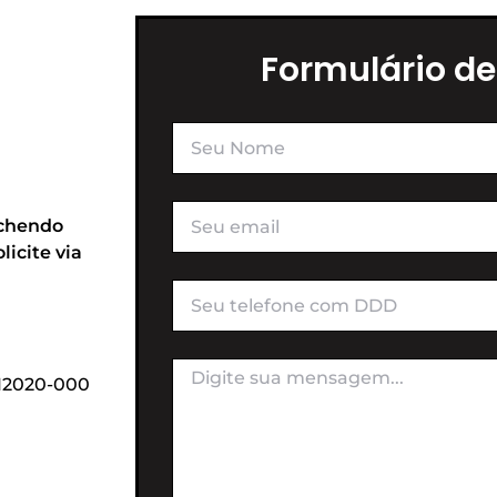
Formulário de
nchendo
icite via
 12020-000