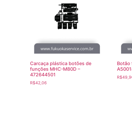
Carcaça plástica botões de
Botão 
funções MHC-M80D –
A5001
472644501
R$
49,9
R$
42,06