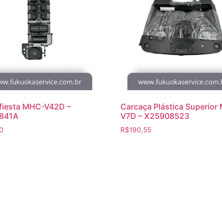
fiesta MHC-V42D –
Carcaça Plástica Superior
841A
V7D – X25908523
0
R$
190,55